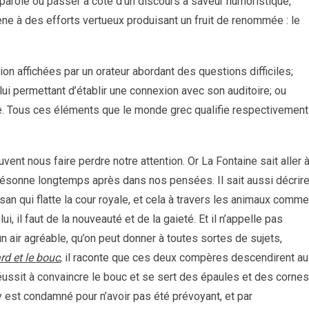
 parole ou passer à côté d’un discours à saveur humoristique,
ne à des efforts vertueux produisant un fruit de renommée : le
on affichées par un orateur abordant des questions difficiles;
lui permettant d’établir une connexion avec son auditoire; ou
ue. Tous ces éléments que le monde grec qualifie respectivement
ent nous faire perdre notre attention. Or La Fontaine sait aller 
i résonne longtemps après dans nos pensées. Il sait aussi décrir
san qui flatte la cour royale, et cela à travers les animaux comme
lui, il faut de la nouveauté et de la gaieté. Et il n’appelle pas
 un air agréable, qu’on peut donner à toutes sortes de sujets,
rd et le bouc
, il raconte que ces deux compères descendirent au
réussit à convaincre le bouc et se sert des épaules et des cornes
 y est condamné pour n’avoir pas été prévoyant, et par