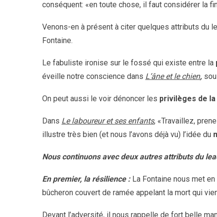
conséquent: «en toute chose, il faut considérer la fin
Venons-en à présent à citer quelques attributs du l
Fontaine.
Le fabuliste ironise sur le fossé qui existe entre la
éveille notre conscience dans
L’âne et le chien
,
sou
On peut aussi le voir dénoncer les
privilèges de la
Dans
Le laboureur et ses enfants
, «Travaillez, pren
illustre très bien (et nous l’avons déjà vu) l’idée du
m
Nous continuons avec deux autres attributs du lead
En premier, la résilience :
La Fontaine nous met en
bûcheron couvert de ramée appelant la mort qui vien
Devant l’adversité, il nous rappelle de fort belle ma