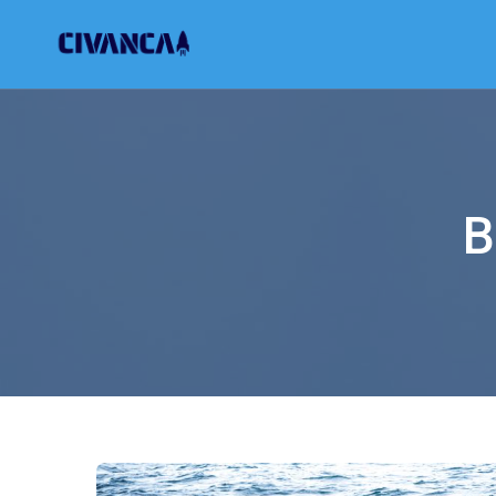
Civanca
Building Future-Proof Businesses
B