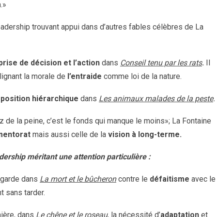
.»
eadership trouvant appui dans d’autres fables célèbres de La
prise de décision et l’action
dans
Conseil tenu par les rats
.
Il
lignant la morale
de
l’entraide
comme loi de la nature.
 position hiérarchique
dans
Les animaux malades de la peste
.
ez de la peine, c’est le fonds qui manque le moins»; La Fontaine
entorat
mais aussi celle de la
vision à long-terme.
ership méritant une attention particulière :
 garde dans
La mort et le bûcheron
contre le
défaitisme
avec le
t sans tarder.
nière, dans
Le chêne et le roseau
, la nécessité d’
adaptation
et