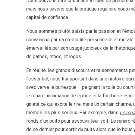
Nous pouvons être cristallisé à l’idée de prendre la
mais nous savons que la pratique régulière nous mè
capital de confiance.
Nous sommes plutôt saisis par la passion et l’émoti
convaincus par sa crédibilité personnelle et morale 
émerveillés par son usage judicieux de la rhétoriq
de pathos, ethos, et logos.
En réalité, les grands discours et raisonnements peuv
l’essentiel, nous transportant dans une histoire qu
avec verve le burlesque – peignant la toile du courti
le renard, incarnation de la ruse et la fourberie. Pour 
gaieté ce qui excite le rire; mais un certain charme,
mêmes les plus sérieux. Par exemple, dans
Le rena
fonds d’un puits pour assouvir leur soif. Le renard 
de ce dernier pour sortir du puits alors que le bouc